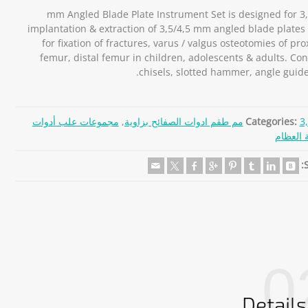
3,5/4,5 mm Angled Blade Plate Instrument Set is designed for
implantation & extraction of 3,5/4,5 mm angled blade plates
for fixation of fractures, varus / valgus osteotomies of pr
femur, distal femur in children, adolescents & adults. Con
chisels, slotted hammer, angle guides
ئح بزاوية
Categories:
,
مجموعات علب أدوات
 العظام
S
0
Details