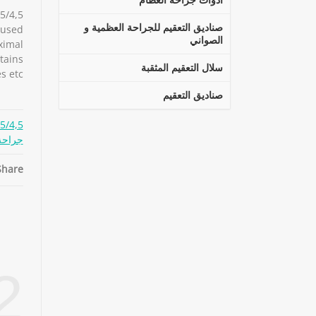
صناديق التعقيم للجراحة العظمية و
 used
الصواني
oximal
tains
سلال التعقيم المثقبة
 etc.
صناديق التعقيم
3,5/4,5مم طقم ادوات الصفا
جراحة
hare:
2