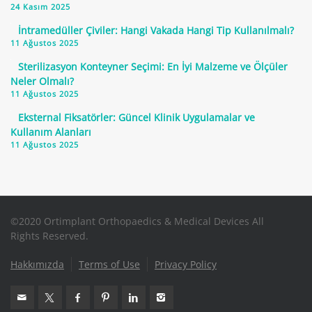
24 Kasım 2025
İntramedüller Çiviler: Hangi Vakada Hangi Tip Kullanılmalı?
11 Ağustos 2025
Sterilizasyon Konteyner Seçimi: En İyi Malzeme ve Ölçüler
Neler Olmalı?
11 Ağustos 2025
Eksternal Fiksatörler: Güncel Klinik Uygulamalar ve
Kullanım Alanları
11 Ağustos 2025
©2020 Ortimplant Orthopaedics & Medical Devices All
Rights Reserved.
Hakkımızda
Terms of Use
Privacy Policy