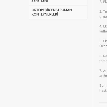
SEPETLERİ
2. Pl
ORTOPEDİK ENSTRÜMAN
3. Tı
KONTEYNERLERİ
tırna
4. E
kulla
5. Ek
Örneğ
6. R
tomo
7. Ar
arthr
Bu l
hasta