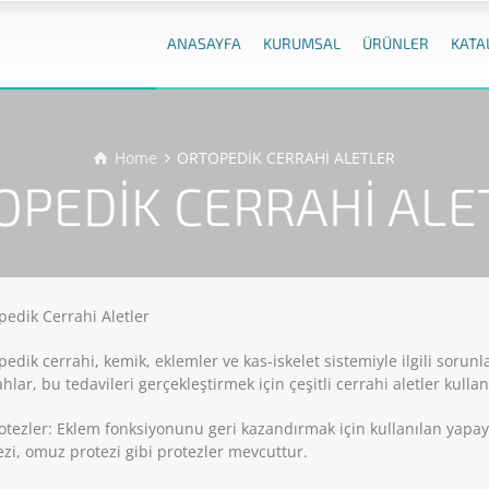
ANASAYFA
KURUMSAL
ÜRÜNLER
KATA
Home
ORTOPEDİK CERRAHİ ALETLER
OPEDİK CERRAHİ ALE
pedik Cerrahi Aletler
edik cerrahi, kemik, eklemler ve kas-iskelet sistemiyle ilgili sorunla
hlar, bu tedavileri gerçekleştirmek için çeşitli cerrahi aletler kullan
rotezler: Eklem fonksiyonunu geri kazandırmak için kullanılan yapay 
ezi, omuz protezi gibi protezler mevcuttur.