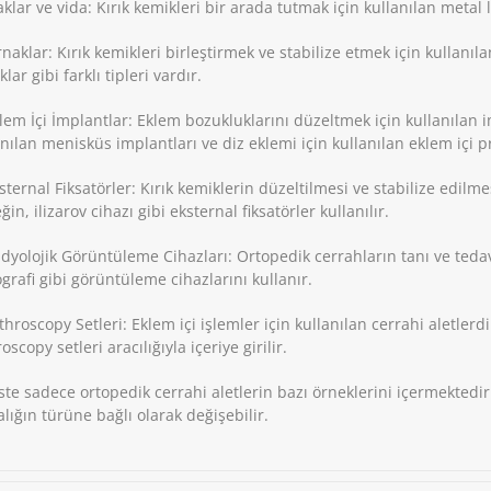
aklar ve vida: Kırık kemikleri bir arada tutmak için kullanılan metal 
rnaklar: Kırık kemikleri birleştirmek ve stabilize etmek için kullanıl
klar gibi farklı tipleri vardır.
klem İçi İmplantlar: Eklem bozukluklarını düzeltmek için kullanılan 
nılan menisküs implantları ve diz eklemi için kullanılan eklem içi p
sternal Fiksatörler: Kırık kemiklerin düzeltilmesi ve stabilize edilme
in, ilizarov cihazı gibi eksternal fiksatörler kullanılır.
adyolojik Görüntüleme Cihazları: Ortopedik cerrahların tanı ve tedav
grafi gibi görüntüleme cihazlarını kullanır.
throscopy Setleri: Eklem içi işlemler için kullanılan cerrahi aletlerdi
oscopy setleri aracılığıyla içeriye girilir.
iste sadece ortopedik cerrahi aletlerin bazı örneklerini içermektedir
lığın türüne bağlı olarak değişebilir.