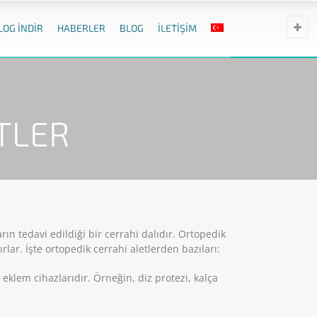
LOG İNDİR
HABERLER
BLOG
İLETİŞİM
TLER
rın tedavi edildiği bir cerrahi dalıdır. Ortopedik
ırlar. İşte ortopedik cerrahi aletlerden bazıları:
eklem cihazlarıdır. Örneğin, diz protezi, kalça