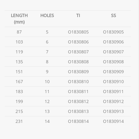
LENGTH
HOLES
TI
SS
(mm)
87
5
O1830805
O1830905
103
6
O1830806
O1830906
119
7
O1830807
O1830907
135
8
O1830808
O1830908
151
9
O1830809
O1830909
167
10
O1830810
O1830910
183
11
O1830811
O1830911
199
12
O1830812
O1830912
215
13
O1830813
O1830913
231
14
O1830814
O1830914