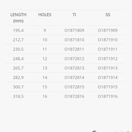
LENGTH
HOLES
TI
SS
(mm)
195,4
9
O1871809
O1871909
212,7
10
O1871810
O1871910
230,5
11
O1872811
O1871911
248,4
12
O1872812
O1871912
265,7
13
O1872813
O1871913
282,9
14
O1872814
O1871914
300,7
15
O1872815
O1871915
318,5
16
O1872816
O1871916