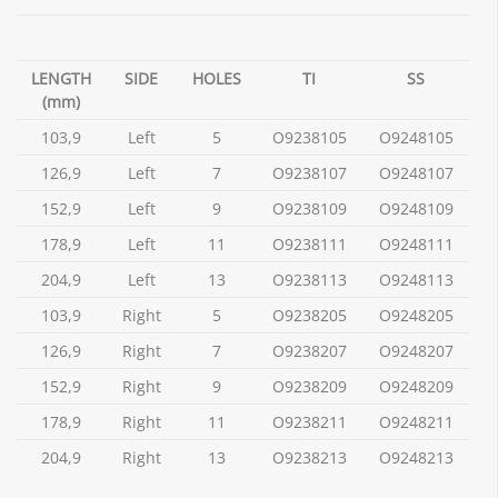
LENGTH
SIDE
HOLES
TI
SS
(mm)
103,9
Left
5
O9238105
O9248105
126,9
Left
7
O9238107
O9248107
152,9
Left
9
O9238109
O9248109
178,9
Left
11
O9238111
O9248111
204,9
Left
13
O9238113
O9248113
103,9
Right
5
O9238205
O9248205
126,9
Right
7
O9238207
O9248207
152,9
Right
9
O9238209
O9248209
178,9
Right
11
O9238211
O9248211
204,9
Right
13
O9238213
O9248213