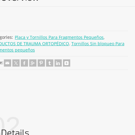
gories:
Placa y Tornillos Para Fragmentos Pequeños
,
DUCTOS DE TRAUMA ORTOPÉDICO
,
Tornillos Sin bloqueo Para
mentos pequeños
e:
02
Details