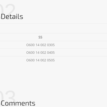
02
Details
SS
O600 14 002 0305
O600 14 002 0405
O600 14 002 0505
03
Comments